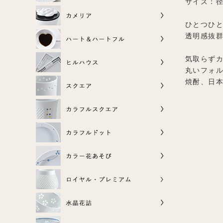
サイズ：径
ひとつひ
透明感抜
気取らず
丸いフォ
焼酎、日