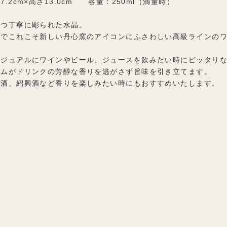
7.2cm×高さ13.0cm 容量：250ml（満量時）
とつ丁寧に彫られた水晶。
群でこれこそ新しい丹心窯のアイコンにふさわしい高級ラインの
カジュアルにワインやビール、ジュースを飲みたい時にピッタリ
ルムがドリンクの芳醇な香りを逃がさず旨味を引き立てます。
本酒、紹興酒など香りを楽しみたい時にもおすすめいたします。