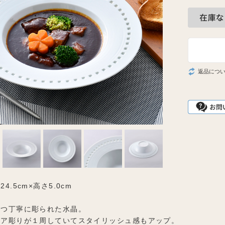
返品につ
4.5cm×高さ5.0cm
とつ丁寧に彫られた水晶。
エア彫りが１周していてスタイリッシュ感もアップ。